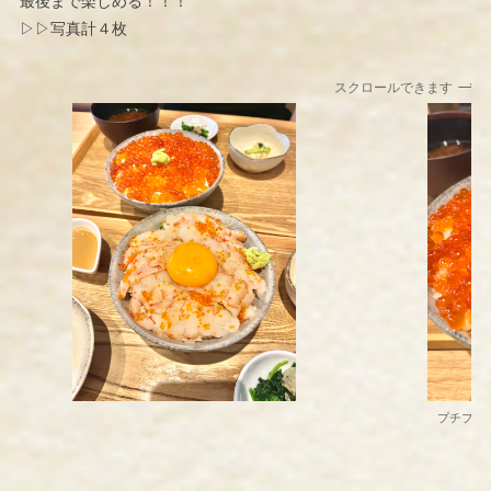
最後まで楽しめる！！！
▷▷写真計４枚
スクロールできます
プチプチ