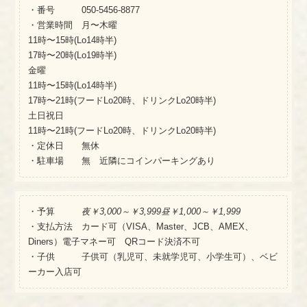
・番号 050-5456-8877
・営業時間 月〜木曜
11時〜15時(Lo14時半)
17時〜20時(Lo19時半)
金曜
11時〜15時(Lo14時半)
17時〜21時(フードLo20時、ドリンクLo20時半)
土日祝日
11時〜21時(フードLo20時、ドリンクLo20時半)
・定休日 無休
・駐車場 無 近隣にコインパーキングあり
・予算
夜￥3,000～￥3,999昼￥1,000～￥1,999
・支払方法 カード可（VISA、Master、JCB、AMEX、
Diners）電子マネー可 QRコード決済不可
・子供 子供可（乳児可、未就学児可、小学生可）、ベビ
ーカー入店可