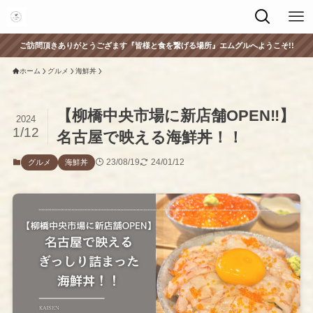
ご訪問頂きありがとうござます『皆様と食を繋げる場所』エムグルへようこそ!!
ホーム
グルメ
海鮮丼
【柳橋中央市場に新店舗OPEN‼︎】
2024
1/12
名古屋で映える海鮮丼！！
23/08/19
24/01/12
グルメ
海鮮丼