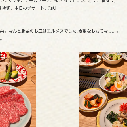
野菜サラダ、テールスープ、焼き物（上ヒレ、赤身、霜降り）
橘冷麺、本日のデザート、珈琲
菜。なんと野菜のお皿はエルメスでした..素敵なおもてなし。。
。