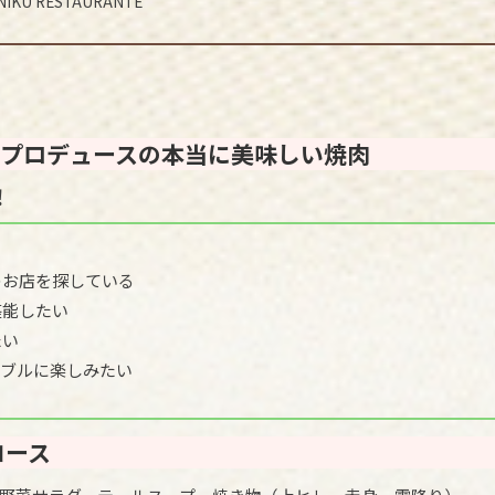
NIKU RESTAURANTE
んプロデュースの本当に美味しい焼肉
！
のお店を探している
堪能したい
たい
ナブルに楽しみたい
コース