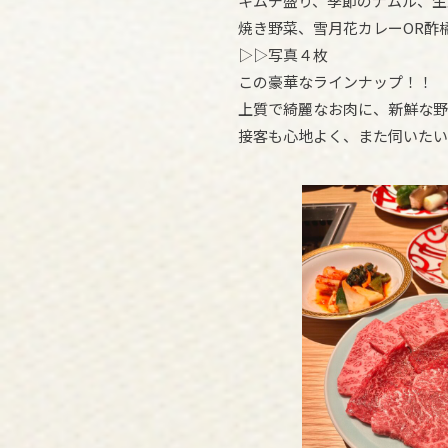
キムチ盛り、季節のナムル、生
焼き野菜、雪月花カレーOR酢
▷▷写真４枚
この豪華なラインナップ！！
上質で綺麗なお肉に、新鮮な野
接客も心地よく、また伺いたい